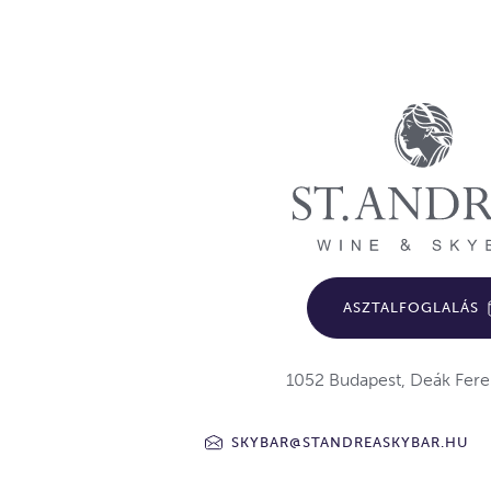
ASZTALFOGLALÁS
1052 Budapest, Deák Fere
SKYBAR@STANDREASKYBAR.HU