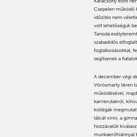
Karácsony előtt né
Csepelen működő Ko
időzítés nem véletl
volt lehetőségük b
Tanoda esélyteremtő
szabadidős elfoglal
foglalkozásokkal, f
segítsenek a fiatalo
A december végi dé
Vörösmarty téren t
működésével, majd a
karrierutakról, kih
kollégák megmutatták
tálcát vinni, a gim
hozzávalók kiválasz
munkaerőhiánnyal k