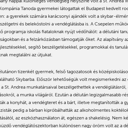
hány nappal különleges vendégség helyszíne volt a St. Andrea 
mpánia Tanoda gyermekei látogattak el Budapest kedvelt roo
en: a gyerekek számára karácsonyi ajándék volt a skybar-élmén
eszélgetni és belekóstolni a vendéglátásba is. A Csepelen mű
 programja iskolás fiataloknak nyújt védőhálót: a délutáni tanu
tságokban és a felzárkózásban támogatják őket. Az alapítvány a
ejlesztésekkel, segítő beszélgetésekkel, programokkal és tanul
knak megtalálni az útjukat.
lutánon tizenkét gyermek, felső tagozatosok és középiskolás
alálható Skybarba. Először lehetőségük volt megismerkedni az 
 St. Andrea munkatársaival beszélgethettek a vendéglátásról,
ívásokról, a munka világáról. Ezután a délután legizgalmasabb ré
 a konyhát, a vendégteret és a bárt, illetve megtanították a gy
nazisták pedig a bárban kipróbálhatták az alkoholmentes koktélok
tásától, az eszközhasználaton át, egészen a shakelésig. Nem ké
üzdő vendéglátószektorban különösen nagy öröm volt az a dé