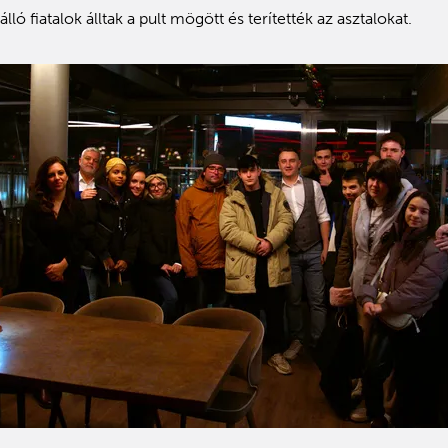
álló fiatalok álltak a pult mögött és terítették az asztalokat.