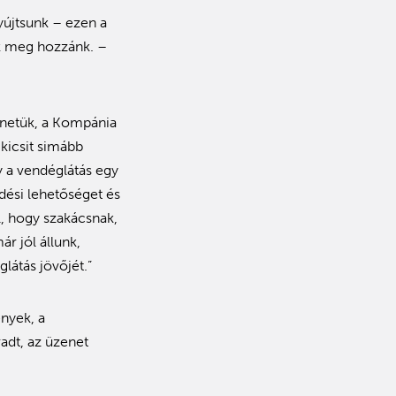
újtsunk – ezen a
ek meg hozzánk. –
énetük, a Kompánia
kicsit simább
y a vendéglátás egy
ődési lehetőséget és
, hogy szakácsnak,
r jól állunk,
látás jövőjét.”
ények, a
adt, az üzenet