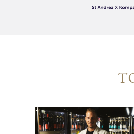
St Andrea X Komp
T