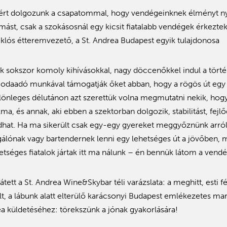
ért dolgozunk a csapatommal, hogy vendégeinknek élményt ny
ást, csak a szokásosnál egy kicsit fiatalabb vendégek érkezt
klós étteremvezető, a St. Andrea Budapest egyik tulajdonosa
k sokszor komoly kihívásokkal, nagy döccenőkkel indul a tört
g odaadó munkával támogatják őket abban, hogy a rögös út egy 
lönleges délutánon azt szerettük volna megmutatni nekik, hog
a, és annak, aki ebben a szektorban dolgozik, stabilitást, fejl
hat. Ha ma sikerült csak egy-egy gyereket meggyőznünk arról
gálónak vagy bartendernek lenni egy lehetséges út a jövőben, má
etséges fiatalok jártak itt ma nálunk – én bennük látom a vendég
ett a St. Andrea Wine&Skybar téli varázslata: a meghitt, esti f
lt, a lábunk alatt elterülő karácsonyi Budapest emlékezetes mar
ea küldetéséhez: törekszünk a jónak gyakorlására!