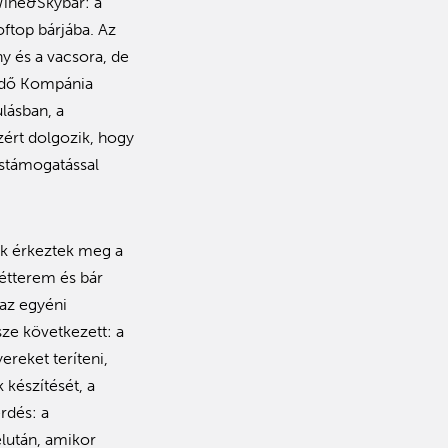
Wine&Skybar: a
ftop bárjába. Az
y és a vacsora, de
ködő Kompánia
lásban, a
zért dolgozik, hogy
ástámogatással
ok érkeztek meg a
étterem és bár
 az egyéni
sze következett: a
ereket teríteni,
 készítését, a
rdés: a
lután, amikor