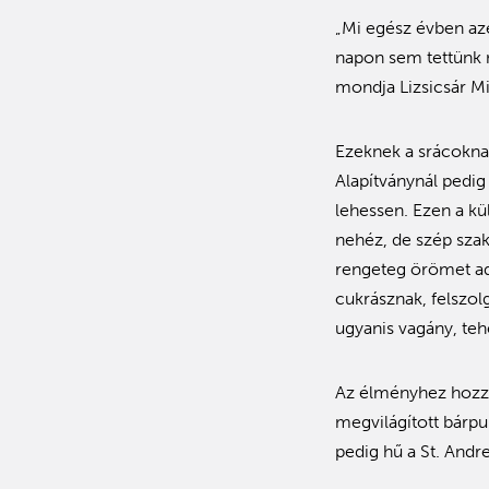
„Mi egész évben az
napon sem tettünk m
mondja Lizsicsár Mi
Ezeknek a srácokna
Alapítványnál pedi
lehessen. Ezen a kü
nehéz, de szép szakm
rengeteg örömet ad
cukrásznak, felszol
ugyanis vagány, teh
Az élményhez hozzát
megvilágított bárpu
pedig hű a St. Andr