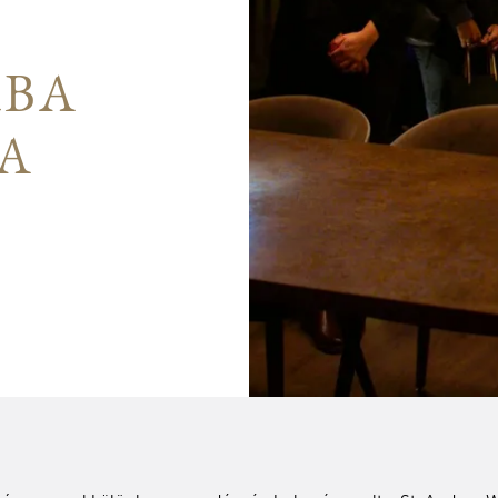
RBA
A