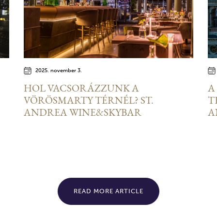
2025. november 3.
HOL VACSORÁZZUNK A
A
VÖRÖSMARTY TÉRNÉL? ST.
T
ANDREA WINE&SKYBAR
A
READ MORE ARTICLE