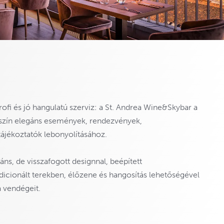
fi és jó hangulatú szerviz: a St. Andrea Wine&Skybar a
yszín elegáns események, rendezvények,
ájékoztatók lebonyolításához.
ns, de visszafogott designnal, beépített
dicionált terekben, élőzene és hangosítás lehetőségével
a vendégeit.