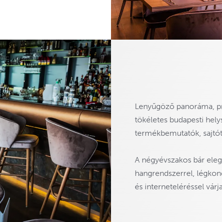
Lenyűgöző panoráma, pro
tökéletes budapesti hel
termékbemutatók, sajtót
A négyévszakos bár elegá
hangrendszerrel, légkon
és interneteléréssel várj