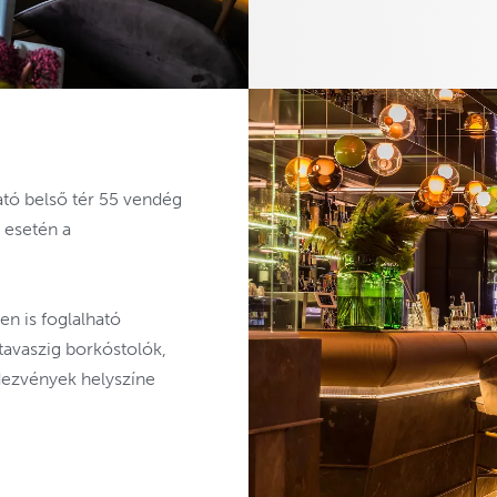
ató belső tér 55 vendég
s esetén a
en is foglalható
tavaszig borkóstolók,
ndezvények helyszíne