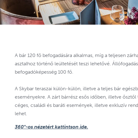
A bár 120 fő befogadására alkalmas, míg a teljesen zárh
asztalhoz történő leültetését teszi lehetővé. Állófogadá
befogadóképesség 100 fő.
A Skybar teraszai külön-külön, illetve a teljes bár egészb
eseményekre. A zárt bárrész esős időben, illetve ősztől 
céges, családi és baráti események, illetve exkluzív re
lehet.
360°-os nézetért kattintson ide.