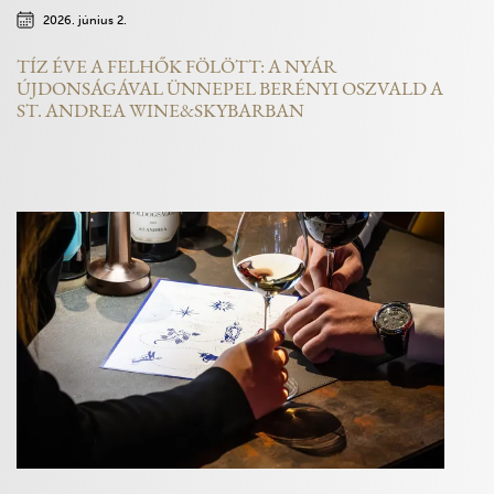
2026. június 2.
TÍZ ÉVE A FELHŐK FÖLÖTT: A NYÁR
ÚJDONSÁGÁVAL ÜNNEPEL BERÉNYI OSZVALD A
ST. ANDREA WINE&SKYBARBAN