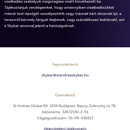
viselkedési szabályok megszegése miatt következett be.
Tájékoztatjuk vendégeinket, hogy amennyiben viselkedésükkel
mások testi épségét veszélyeztetik vagy másnak kárt okoznak (pl. a
teraszról bármely tárgyat leejtenek, vagy szándékosan ledobnak), azt
a Skybar azonnal jelenti a hatóságoknak.
Kapcsolattartó
skybar@standreaskybar.hu
Üzemeltető
St Andrea Global Kft. 1055 Budapest, Bajcsy Zsilinszky út 78.,
Adószáma: 32672130-2-41
Cégjegyzékszám: 01-09-436617
Adatvédelmi tájékoztató