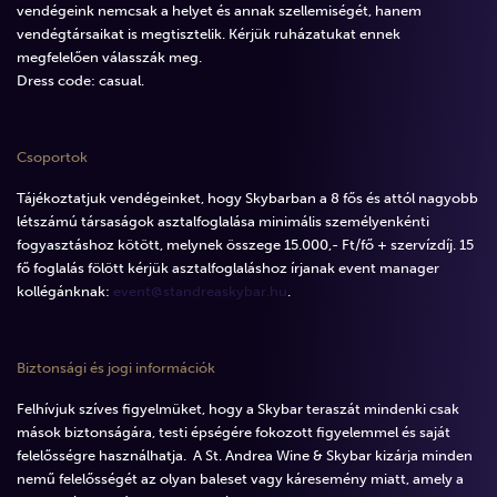
vendégeink nemcsak a helyet és annak szellemiségét, hanem
vendégtársaikat is megtisztelik. Kérjük ruházatukat ennek
megfelelően válasszák meg.
Dress code: casual.
Csoportok
Tájékoztatjuk vendégeinket, hogy Skybarban a 8 fős és attól nagyobb
létszámú társaságok asztalfoglalása minimális személyenkénti
fogyasztáshoz kötött, melynek összege 15.000,- Ft/fő + szervízdíj. 15
fő foglalás fölött kérjük asztalfoglaláshoz írjanak event manager
kollégánknak:
event@standreaskybar.hu
.
Biztonsági és jogi információk
Felhívjuk szíves figyelmüket, hogy a Skybar teraszát mindenki csak
mások biztonságára, testi épségére fokozott figyelemmel és saját
felelősségre használhatja. A St. Andrea Wine & Skybar kizárja minden
nemű felelősségét az olyan baleset vagy káresemény miatt, amely a