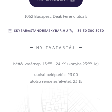
1052 Budapest, Deák Ferenc utca 5
SKYBAR@STANDREASKYBAR.HU
+36 30 300 3930
NYITVATARTÁS
00
00
00
hétfő-vasárnap: 15:
—24:
(konyha 23:
-ig)
utolsó beléptetés: 23.00
utolsó rendelésfelvétel: 23.15