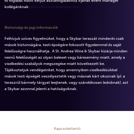
fő foglalás fölött kérjük asztalfoglaláshoz írjanak event manager
kollégánknak:
event@standreaskybar.hu
.
Biztonsági és jogi információk
Felhívjuk szíves figyelmüket, hogy a Skybar teraszát mindenki csak
mások biztonságára, testi épségére fokozott figyelemmel és saját
felelősségre használhatja. A St. Andrea Wine & Skybar kizárja minden
nemű felelősségét az olyan baleset vagy káresemény miatt, amely a
viselkedési szabályok megszegése miatt következett be.
Tájékoztatjuk vendégeinket, hogy amennyiben viselkedésükkel
mások testi épségét veszélyeztetik vagy másnak kárt okoznak (pl. a
teraszról bármely tárgyat leejtenek, vagy szándékosan ledobnak), azt
a Skybar azonnal jelenti a hatóságoknak.
Kapcsolattartó