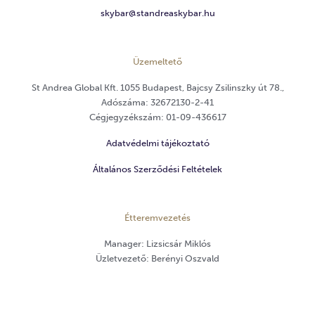
skybar@standreaskybar.hu
Üzemeltető
St Andrea Global Kft. 1055 Budapest, Bajcsy Zsilinszky út 78.,
Adószáma: 32672130-2-41
Cégjegyzékszám: 01-09-436617
Adatvédelmi tájékoztató
Általános Szerződési Feltételek
Étteremvezetés
Manager: Lizsicsár Miklós
Üzletvezető: Berényi Oszvald