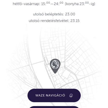
00
00
00
hétfő-vasárnap: 15:
—24:
(konyha 23:
-ig)
utolsó beléptetés: 23.00
utolsó rendelésfelvétel: 23.15
WAZE NAVIGÁCIÓ