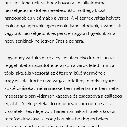
büszkék lehetünk rá, hogy havonta két alkalommal
beszélgetésünktől és nevetésünktől volt egy kicsit
hangosabb és vidámabb a város. A világmegváltás helyett
csak annyit ígérünk egymásnak: kapcsolódunk, kíváncsiak
vagyunk, beszélgetünk és persze nagyon figyelünk arra,
hogy senkinek ne legyen üres a pohara.
Ugyanúgy vártuk végre a nyitás utáni első közös júniusi
reggelinket a napsütötte teraszon a város felett, mint a
többi aktuális vacsorát az étterem különtermének
nagyasztalát körbe ülve vagy a kötetlen, jókedvű nyáresti
koktélozásokat, néha sneakerben, néha farmerben, néha
magassarkúban vidáman kacagva és csacsogva a csillagos
ég alatt. A lélegzetelállító ünnepi vacsora nem csak a
visszatekintés ideje volt, hanem annak a hitnek a közös
megfogalmazása is, hogy bízunk a boldog és békés
jövőben, mert a ragyogó nők előre tekintenek!”