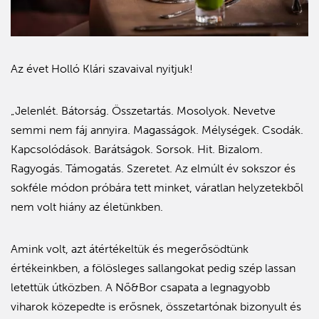
Az évet Holló Klári szavaival nyitjuk!
„Jelenlét. Bátorság. Összetartás. Mosolyok. Nevetve
semmi nem fáj annyira. Magasságok. Mélységek. Csodák.
Kapcsolódások. Barátságok. Sorsok. Hit. Bizalom.
Ragyogás. Támogatás. Szeretet. Az elmúlt év sokszor és
sokféle módon próbára tett minket, váratlan helyzetekből
nem volt hiány az életünkben.
Amink volt, azt átértékeltük és megerősödtünk
értékeinkben, a fölösleges sallangokat pedig szép lassan
letettük útközben. A Nő&Bor csapata a legnagyobb
viharok közepedte is erősnek, összetartónak bizonyult és