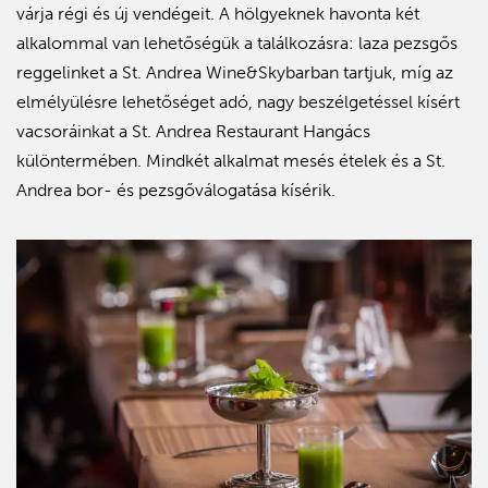
várja régi és új vendégeit. A hölgyeknek havonta két
alkalommal van lehetőségük a találkozásra: laza pezsgős
reggelinket a St. Andrea Wine&Skybarban tartjuk, míg az
elmélyülésre lehetőséget adó, nagy beszélgetéssel kísért
vacsoráinkat a St. Andrea Restaurant Hangács
különtermében. Mindkét alkalmat mesés ételek és a St.
Andrea bor- és pezsgőválogatása kísérik.