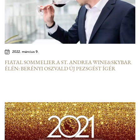
2022. március 9.
FIATAL SOMMELIER A ST. ANDREA WINE&SKYBAR
ÉLÉN: BERÉNYI OSZVALD ÚJ PEZSGÉST ÍGÉR